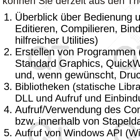
können Sie derzeit aus den T
Überblick über Bedienung und
Editieren, Compilieren, Bin
hilfreicher Utilities)
Erstellen von Programmen (
Standard Graphics, QuickW
und, wenn gewünscht, Dru
Biblioth
e
ken (statische Lib
DLL und Aufruf und Einbind
Aufruf/Verwendung des Com
bzw. innerhalb von Stapeld
Aufruf von Windows API (W