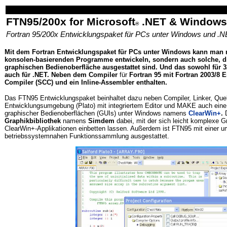
www.qtsoftware.de
FTN95/200x for Microsoft
.NET & Windows
®
Fortran 95/200x Entwicklungspaket für PCs unter Windows und .
Mit dem
Fortran Entwicklungspaket für PCs unter Windows kann man n
konsolen-basierenden Programme entwickeln, sondern auch solche, d
graphischen Bedienoberfläche ausgestattet sind. Und das sowohl für
3
auch für .NET. Neben dem
Compiler
für
Fortran 95 mit Fortran 2003/8 
Compiler (SCC) und ein Inline-Assembler enthalten.
Das FTN95 Entwicklungspaket beinhaltet dazu neben Compiler, Linker, Que
Entwicklungsumgebung (Plato) mit integriertem Editor und MAKE auch eine B
graphischer Bedienoberflächen (GUIs) unter Windows namens
ClearWin+
.
D
Graphikbibliothek
namens
Simdem
dabei, mit der sich leicht komplexe G
ClearWin+-Applikationen einbetten lassen. Außerdem ist FTN95 mit einer u
betriebssystemnahen Funktionssammlung ausgestattet.