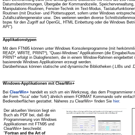
Datumsbestimmungen, Übergabe der Kommandozeile, Speicherverwaltung, St
Manipulations-Routinen, Fenster-Technik im Text-Modus, Tastaturfunktionen
Routinen (mit Drucker- und Plottersupport, sofern unter Windows entspreche
Zufallszahlengenerator usw.. Des weiteren werden diverse Schnittstellenmodu
bspw. für den Zugriff auf OpenGL, HTML Einbettung oder die Windows Bet
API").
Applikationstypen
Mit dem FTN95 können unter Windows Konsolenprogramme (mit herkömmli
READ*, WRITE, PRINT*), “Quasi-Windows” Applikationen (die Eingabe/Au
PRINT* erfolgt in Dialogfenstern, die in einem Window-Rahmen eingebettet 
basierende Windows Applikationen erzeugt werden.
Darüberhinaus können statische und dynamische Bibliotheken (.LIBs und .DL
Windows-Applikationen mit ClearWin+
Bei
ClearWin+
handelt es sich um ein Werkzeug, das dem Programmierer mi
der Form “%ca” oder %rb”) ähnlich einem FORMAT Kommando sehr einfac
Bedienoberflächen gestattet. Näheres zu ClearWin+ finden Sie
hier
.
Der aktuellen Version liegt ein
Buch als PDF bei, daß die
Programmierung von Windows
Applikationen mit FTN95 und
ClearWin+ beschreibt:
"
Fortran and the Art of