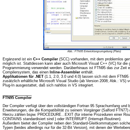
Abb.: FTN95 Entwicklungsumgebung (Plato)
Ergänzend ist ein
C++ Compiler
(SCC) vorhanden, mit dem problemlos gem
möglich ist. Stattdessen kann aber auch Microsoft Visual C++ (VC) für die
Programmierung verwendet werden. Darüberhinaus ist FTN95 das zur Zeit e
Compilersystem, das einen
Inline-Assembler
enthält.
Applikationen für .NET
(1.1, 2.0, 3.0 und 4.0) lassen sich mit dem FTN95
zusätzlich erhältliche Microsoft Visual Studio (ab Version 2008; Abk.: VS) 
Plug-In ausgestattet, daß sich nahtlos in VS integriert.
FTN95 Compiler
Der Compiler verfügt über den vollständigen Fortran 95 Sprachumfang und b
Erweiterungen, die die Kompatibilität zu seinem Vorgänger (Salford FTN77) 
Hierzu zählen bspw. PROCEDURE...EXIT (für interne Prozeduren einer Routin
CONTAINS standardisiert sind ) oder INTERRUPT (Interrupt-Routinen).
Außerdem bietet der Compiler neben den Standard-Gleitkommatypen sol
Typen (beides allerdings nur für die 32-Bit Version), mit denen der Wertebe