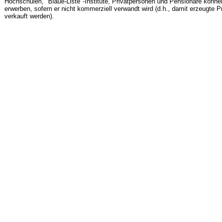
Hochschulen, "Blaue-Liste"-Institute, Privatpersonen und Pensionäre könne
erwerben, sofern er nicht kommerziell verwandt wird (d.h., damit erzeugte 
verkauft werden).