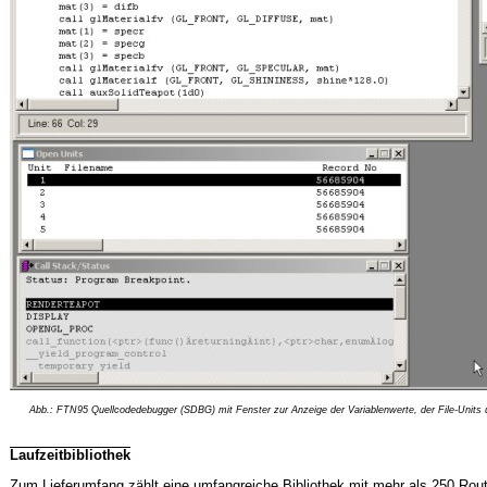
Abb.: FTN95 Quellcodedebugger (SDBG) mit Fenster zur Anzeige der Variablenwerte, der File-Units u
Laufzeitbibliothek
Zum Lieferumfang zählt eine umfangreiche Bibliothek mit mehr als 250 Routi