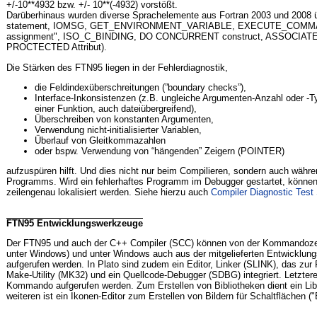
+/-10**4932 bzw. +/- 10**(-4932) vorstößt.
Darüberhinaus wurden diverse Sprachelemente aus Fortran 2003 und 200
statement, IOMSG, GET_ENVIRONMENT_VARIABLE, EXECUTE_COMMAND
assignment", ISO_C_BINDING, DO CONCURRENT construct, ASSOCIATE 
PROCTECTED Attribut).
Die Stärken des FTN95 liegen in der Fehlerdiagnostik,
die Feldindexüberschreitungen (”boundary checks”),
Interface-Inkonsistenzen (z.B. ungleiche Argumenten-Anzahl oder -Ty
einer Funktion, auch dateiübergreifend),
Überschreiben von konstanten Argumenten,
Verwendung nicht-initialisierter Variablen,
Überlauf von Gleitkommazahlen
oder bspw. Verwendung von “hängenden” Zeigern (POINTER)
aufzuspüren hilft. Und dies nicht nur beim Compilieren, sondern auch währe
Programms. Wird ein fehlerhaftes Programm im Debugger gestartet, können
zeilengenau lokalisiert werden. Siehe hierzu auch
Compiler Diagnostic Test 
FTN95 Entwicklungswerkzeuge
Der FTN95 und auch der C++ Compiler (SCC) können von der Kommandoze
unter Windows) und unter Windows auch aus der mitgelieferten Entwicklu
aufgerufen werden. In Plato sind zudem ein Editor, Linker (SLINK), das zur
Make-Utility (MK32) und ein Quellcode-Debugger (SDBG) integriert. Letzter
Kommando aufgerufen werden. Zum Erstellen von Bibliotheken dient ein Li
weiteren ist ein Ikonen-Editor zum Erstellen von Bildern für Schaltflächen (