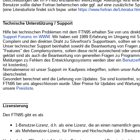
Beschreibungen der im FTN95 enthaltenen Werkzeuge. Allerdings fehlt eine
Benutzer sollte daher Fortran beherrschen oder ggf. auf eine zusätzliche S
(eine Literaturliste findet sich bspw. unter
https://www.fortran.de/Literatur.ht
Technische Unterstützung / Support
Hilfe bei technischen Problemen mit dem FTN95 erhalten Sie von uns direkt
Support Forums im WWW
. Wir haben seit 1989 Erfahrung im Umgang mit Sa
Compilern und den direkten Draht zu Silverfrost's Supportteam, sollten wir 
Unser technischer Support beinhaltet sowohl die Beantwortung von Fragen 
"Features" des Compilersystems, sofern diese nicht ausreichend oder unvol
geklärt sind als auch die Beantwortung von generellen Fragen zu Program
Meldungen zu Fehlern des Entwicklungssystems werden über ein
Benutzer
ist kostenlos).
Normalerweise ist unser Support im Kaufpreis inbegriffen, sofern unser Auf
überschreitet.
Gesondert berechnet wird die Lieferung von Updates. Sie sind kostenfrei, s
FTN95 bei uns abgeschlossen wurde. Über Preise für Updates und Wartung (
unsere
Preisliste
.
Lizensierung
Den FTN95 gibt es als
1-Benutzer-Lizenz, d.h. als eine Lizenz, die an einen namentlich ge
als Mehrbenutzer-Lizenz, für Firmen und Hochschulen (ab 3 Benutzer