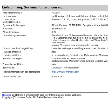
Lieferumfang, Systemanforderungen etc.
Artikelstammkürzel
FTN95N
Lieferumfang
via Download: Software und Dokumentation via Installat
Unterstützte
Windows 7, 8, 10, 11 und kompatible; .NET 3,0 bis v4.5
Betriebssystem(e)
Systemanforderungen
PC mit Pentium, 32 MB RAM, Festplatte mit ca. 60 MB fr
Hersteller
Silverfrost Ltd.
Aktuelle Version
9.20
Lizensierungsvarianten
Einzelplatzlizenz für benannten Benutzer; Mehrplatzlize
F & L Versionen (nur zur nicht-kommerziellen bzw. nich
Lehre; können von allen Hochschulen und "Blaue Liste"-
Pensionären);
reguläre Versionen zum kommerziellen Einsatz
Lizenz- bzw. Laufzeitgebühren
keine (bei Weitergabe von Programmen oder Libraries, d
Patches erhältlich
nein
Updates erhältlich
ja, kostenpflichtig (kostenlos im Rahmen eines Wartung
Technischer Support
kostenfrei über ein Benutzerforum;
kostenpflichtiger Wartungsvertrag (umfaßt Updates via
Datenblatt erhältlich
nein
Testversion
Download
"Personal Edition"
Produktinformationen des Herstellers
https://www.silverfrost.com
Informationsstand
9.Juli 2026
Hinweise
zu Haftung & Urheberrecht bzgl. der Information auf dieser WebSeite.
Copyright QT software GmbH 2026. Alle Rechte vorbehalten.